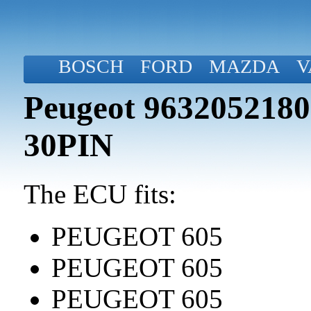
BOSCH
FORD
MAZDA
V
Peugeot 963205218
30PIN
The ECU fits:
PEUGEOT 605
PEUGEOT 605
PEUGEOT 605