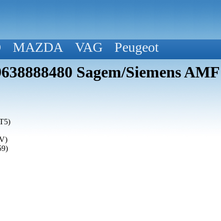
D
MAZDA
VAG
Peugeot
 9638888480 Sagem/Siemens AMF
T5)
(V)
59)