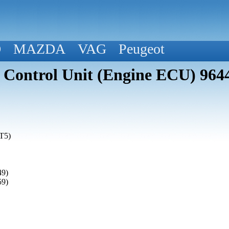
D
MAZDA
VAG
Peugeot
n Control Unit (Engine ECU) 96
T5)
49)
59)